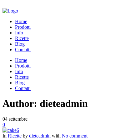
Home
Prodotti
Info
Ricette
Blog
Contatti
Home
Prodotti
Info
Ricette
Blog
Contatti
Author: dieteadmin
04
settembre
0
In
Ricette
by
dieteadmin
with
No comment