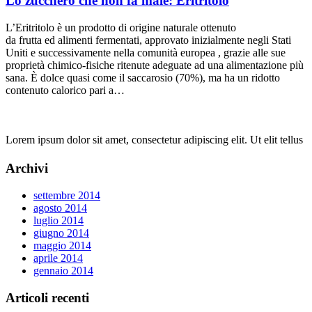
Lo zucchero che non fa male: Eritritolo
L’Eritritolo è un prodotto di origine naturale ottenuto
da frutta ed alimenti fermentati, approvato inizialmente negli Stati
Uniti e successivamente nella comunità europea , grazie alle sue
proprietà chimico-fisiche ritenute adeguate ad una alimentazione più
sana. È dolce quasi come il saccarosio (70%), ma ha un ridotto
contenuto calorico pari a…
Lorem ipsum dolor sit amet, consectetur adipiscing elit. Ut elit tellus
Archivi
settembre 2014
agosto 2014
luglio 2014
giugno 2014
maggio 2014
aprile 2014
gennaio 2014
Articoli recenti