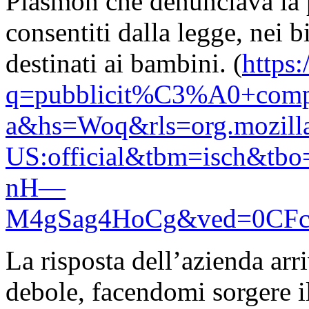
Plasmon che denunciava la pr
consentiti dalla legge, nei bi
destinati ai bambini. (
https:
q=pubblicit%C3%A0+compar
a&hs=Woq&rls=org.mozilla
US:official&tbm=isch&t
nH—
M4gSag4HoCg&ved=0CFc
La risposta dell’azienda arr
debole, facendomi sorgere il