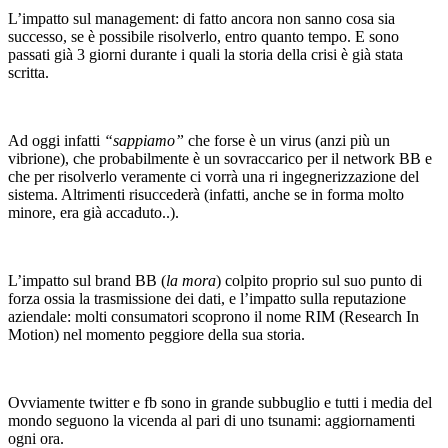
L’impatto sul management: di fatto ancora non sanno cosa sia
successo, se è possibile risolverlo, entro quanto tempo. E sono
passati già 3 giorni durante i quali la storia della crisi è già stata
scritta.
Ad oggi infatti
“sappiamo”
che forse è un virus (anzi più un
vibrione), che probabilmente è un sovraccarico per il network BB e
che per risolverlo veramente ci vorrà una ri ingegnerizzazione del
sistema. Altrimenti risuccederà (infatti, anche se in forma molto
minore, era già accaduto..).
L’impatto sul brand BB (
la mora
) colpito proprio sul suo punto di
forza ossia la trasmissione dei dati, e l’impatto sulla reputazione
aziendale: molti consumatori scoprono il nome RIM (Research In
Motion) nel momento peggiore della sua storia.
Ovviamente twitter e fb sono in grande subbuglio e tutti i media del
mondo seguono la vicenda al pari di uno tsunami: aggiornamenti
ogni ora.