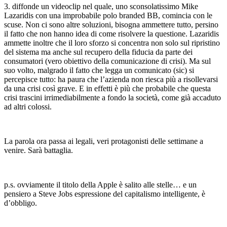
3. diffonde un videoclip nel quale, uno sconsolatissimo Mike
Lazaridis con una improbabile polo branded BB, comincia con le
scuse. Non ci sono altre soluzioni, bisogna ammettere tutto, persino
il fatto che non hanno idea di come risolvere la questione. Lazaridis
ammette inoltre che il loro sforzo si concentra non solo sul ripristino
del sistema ma anche sul recupero della fiducia da parte dei
consumatori (vero obiettivo della comunicazione di crisi). Ma sul
suo volto, malgrado il fatto che legga un comunicato (sic) si
percepisce tutto: ha paura che l’azienda non riesca più a risollevarsi
da una crisi così grave. E in effetti è più che probabile che questa
crisi trascini irrimediabilmente a fondo la società, come già accaduto
ad altri colossi.
La parola ora passa ai legali, veri protagonisti delle settimane a
venire. Sarà battaglia.
p.s. ovviamente il titolo della Apple è salito alle stelle… e un
pensiero a Steve Jobs espressione del capitalismo intelligente, è
d’obbligo.