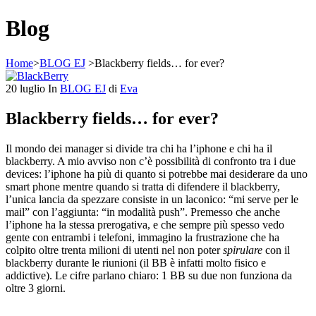
Blog
Home
>
BLOG EJ
>
Blackberry fields… for ever?
20
luglio
In
BLOG EJ
di
Eva
Blackberry fields… for ever?
Il mondo dei manager si divide tra chi ha l’iphone e chi ha il
blackberry. A mio avviso non c’è possibilità di confronto tra i due
devices: l’iphone ha più di quanto si potrebbe mai desiderare da uno
smart phone mentre quando si tratta di difendere il blackberry,
l’unica lancia da spezzare consiste in un laconico: “mi serve per le
mail” con l’aggiunta: “in modalità push”. Premesso che anche
l’iphone ha la stessa prerogativa, e che sempre più spesso vedo
gente con entrambi i telefoni, immagino la frustrazione che ha
colpito oltre trenta milioni di utenti nel non poter
spirulare
con il
blackberry durante le riunioni (il BB è infatti molto fisico e
addictive). Le cifre parlano chiaro: 1 BB su due non funziona da
oltre 3 giorni.