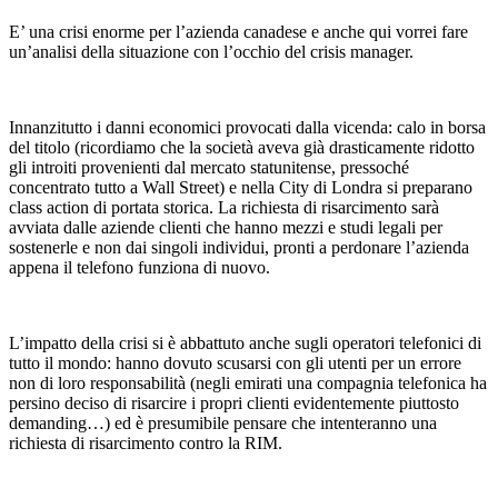
E’ una crisi enorme per l’azienda canadese e anche qui vorrei fare
un’analisi della situazione con l’occhio del crisis manager.
Innanzitutto i danni economici provocati dalla vicenda: calo in borsa
del titolo (ricordiamo che la società aveva già drasticamente ridotto
gli introiti provenienti dal mercato statunitense, pressoché
concentrato tutto a Wall Street) e nella City di Londra si preparano
class action di portata storica. La richiesta di risarcimento sarà
avviata dalle aziende clienti che hanno mezzi e studi legali per
sostenerle e non dai singoli individui, pronti a perdonare l’azienda
appena il telefono funziona di nuovo.
L’impatto della crisi si è abbattuto anche sugli operatori telefonici di
tutto il mondo: hanno dovuto scusarsi con gli utenti per un errore
non di loro responsabilità (negli emirati una compagnia telefonica ha
persino deciso di risarcire i propri clienti evidentemente piuttosto
demanding…) ed è presumibile pensare che intenteranno una
richiesta di risarcimento contro la RIM.