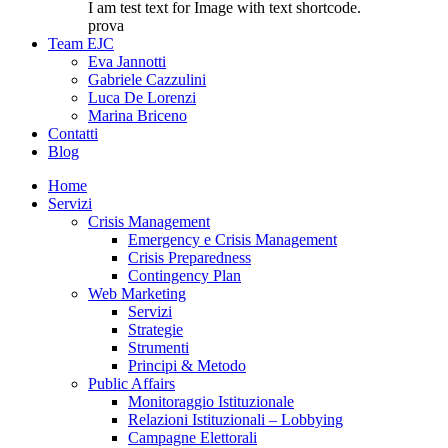
I am test text for Image with text shortcode.
prova
Team EJC
Eva Jannotti
Gabriele Cazzulini
Luca De Lorenzi
Marina Briceno
Contatti
Blog
Home
Servizi
Crisis Management
Emergency e Crisis Management
Crisis Preparedness
Contingency Plan
Web Marketing
Servizi
Strategie
Strumenti
Principi & Metodo
Public Affairs
Monitoraggio Istituzionale
Relazioni Istituzionali – Lobbying
Campagne Elettorali