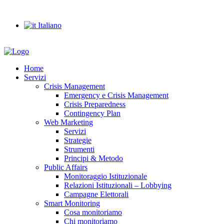
info@ejconsulting.it
Italiano
Home
Servizi
Crisis Management
Emergency e Crisis Management
Crisis Preparedness
Contingency Plan
Web Marketing
Servizi
Strategie
Strumenti
Principi & Metodo
Public Affairs
Monitoraggio Istituzionale
Relazioni Istituzionali – Lobbying
Campagne Elettorali
Smart Monitoring
Cosa monitoriamo
Chi monitoriamo