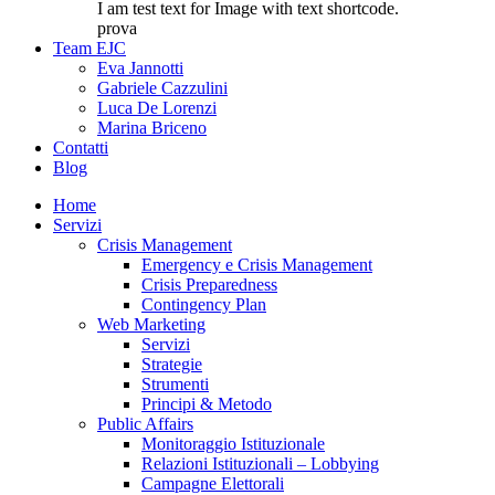
I am test text for Image with text shortcode.
prova
Team EJC
Eva Jannotti
Gabriele Cazzulini
Luca De Lorenzi
Marina Briceno
Contatti
Blog
Home
Servizi
Crisis Management
Emergency e Crisis Management
Crisis Preparedness
Contingency Plan
Web Marketing
Servizi
Strategie
Strumenti
Principi & Metodo
Public Affairs
Monitoraggio Istituzionale
Relazioni Istituzionali – Lobbying
Campagne Elettorali