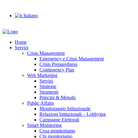
info@ejconsulting.it
Italiano
Home
Servizi
Crisis Management
Emergency e Crisis Management
Crisis Preparedness
Contingency Plan
Web Marketing
Servizi
Strategie
Strumenti
Principi & Metodo
Public Affairs
Monitoraggio Istituzionale
Relazioni Istituzionali – Lobbying
Campagne Elettorali
Smart Monitoring
Cosa monitoriamo
Chi monitoriamo