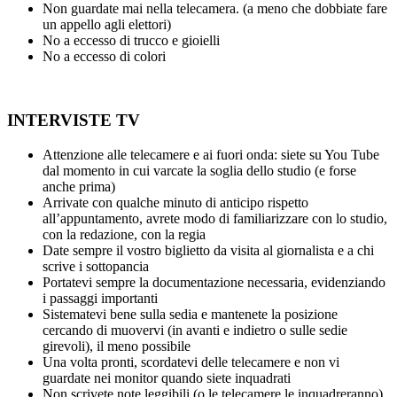
Non guardate mai nella telecamera. (a meno che dobbiate fare
un appello agli elettori)
No a eccesso di trucco e gioielli
No a eccesso di colori
INTERVISTE TV
Attenzione alle telecamere e ai fuori onda: siete su You Tube
dal momento in cui varcate la soglia dello studio (e forse
anche prima)
Arrivate con qualche minuto di anticipo rispetto
all’appuntamento, avrete modo di familiarizzare con lo studio,
con la redazione, con la regia
Date sempre il vostro biglietto da visita al giornalista e a chi
scrive i sottopancia
Portatevi sempre la documentazione necessaria, evidenziando
i passaggi importanti
Sistematevi bene sulla sedia e mantenete la posizione
cercando di muovervi (in avanti e indietro o sulle sedie
girevoli), il meno possibile
Una volta pronti, scordatevi delle telecamere e non vi
guardate nei monitor quando siete inquadrati
Non scrivete note leggibili (o le telecamere le inquadreranno)