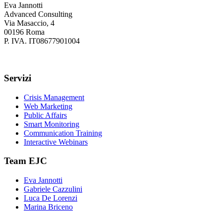
Eva Jannotti
Advanced Consulting
Via Masaccio, 4
00196 Roma
P. IVA. IT08677901004
Servizi
Crisis Management
Web Marketing
Public Affairs
Smart Monitoring
Communication Training
Interactive Webinars
Team EJC
Eva Jannotti
Gabriele Cazzulini
Luca De Lorenzi
Marina Briceno