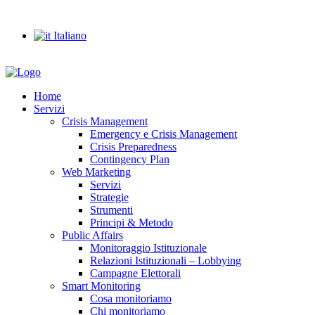
info@ejconsulting.it
Italiano
Home
Servizi
Crisis Management
Emergency e Crisis Management
Crisis Preparedness
Contingency Plan
Web Marketing
Servizi
Strategie
Strumenti
Principi & Metodo
Public Affairs
Monitoraggio Istituzionale
Relazioni Istituzionali – Lobbying
Campagne Elettorali
Smart Monitoring
Cosa monitoriamo
Chi monitoriamo