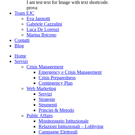
I am test text for Image with text shortcode.
prova
Team EJC
Eva Jannotti
Gabriele Cazzulini
Luca De Lorenzi
Marina Briceno
Contatti
Blog
Home
Servizi
Crisis Management
Emergency e Crisis Management
Crisis Preparedness
Contingency Plan
Web Marketing
Servizi
Strategie
Strumenti
Principi & Metodo
Public Affairs
Monitoraggio Istituzionale
Relazioni Istituzionali – Lobbying
Campagne Elettorali