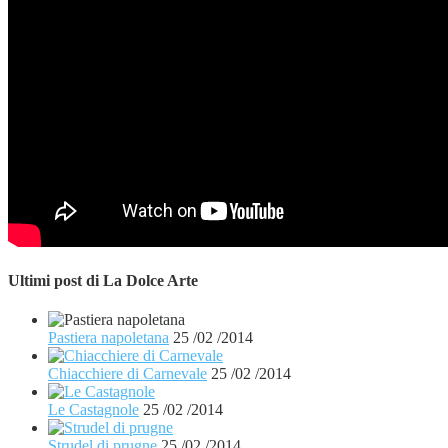
Ultimi post di
La Dolce Arte
Pastiera napoletana
25 /02 /2014
Chiacchiere di Carnevale
25 /02 /2014
Le Castagnole
25 /02 /2014
Strudel di prugne
25 /02 /2014