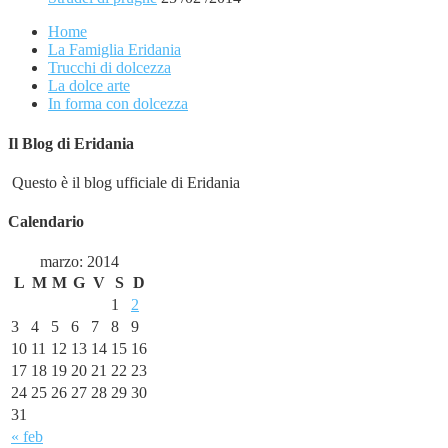
Home
La Famiglia Eridania
Trucchi di dolcezza
La dolce arte
In forma con dolcezza
Il Blog di Eridania
Questo è il blog ufficiale di Eridania
Calendario
marzo: 2014
L
M
M
G
V
S
D
1
2
3
4
5
6
7
8
9
10
11
12
13
14
15
16
17
18
19
20
21
22
23
24
25
26
27
28
29
30
31
« feb