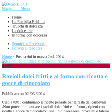
Navigation Menu
Home
La Famiglia Eridania
Trucchi di dolcezza
La dolce arte
In forma con dolcezza
Seguici su Facebook
Iscriviti al feed Rss
Home
»
Post scritti in marzo 2nd, 2014
mar
02
Ravioli dolci fritti e al forno con ricotta e
gocce di cioccolato
Pubblicato on 02 /03 /2014
Ciao a tutti , continuano le ricette pensate per la festa del carnevale
.Non potevano mancare i ravioli dolci fritti e al forno , ripieni con
ricotta e gocce di cioccolato , una libidineeeeeeee, provateli e fatemi