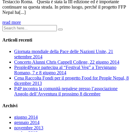
Testaccio Roma. Questa è stata la III edizione ed è importante
continuare su questa strada. In primo luogo, perché il progetto FFP
Nepal ha[...]
read more
Articoli recenti
Giornata mondiale della Pace delle Nazioni Unite, 21
settembre 2014
Concerto Alunni Chris Cappell College, 22 giugno 2014
People4Peace partecipa al “Festival Veg” a Trevignano
Romano, 7 e 8 giugno 2014
Cena Raccolta Fondi per il progetto Food for People Nepal, 8
dicembre 2013
P4P incontra la comunità nepalese presso l’associazione
Angolo dell’Avventura il prossimo 8 dicembre
Archivi
giugno 2014
gennaio 2014
novembre 2013